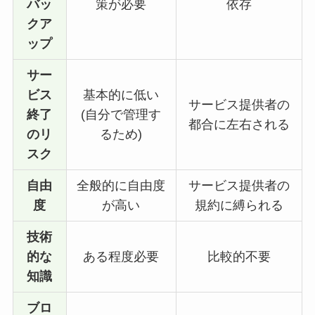
バッ
策が必要
依存
クア
ップ
サー
ビス
基本的に低い
サービス提供者の
終了
(自分で管理す
都合に左右される
のリ
るため)
スク
自由
全般的に自由度
サービス提供者の
度
が高い
規約に縛られる
技術
的な
ある程度必要
比較的不要
知識
ブロ