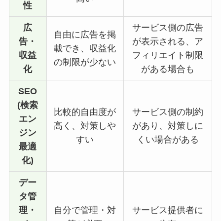
性
広
サービス側の広告
自由に広告を掲
告・
が表示される、ア
載でき、収益化
収益
フィリエイト制限
の制限が少ない
化
がある場合も
SEO
(検索
比較的自由度が
サービス側の制約
エン
高く、対策しや
があり、対策しに
ジン
すい
くい場合がある
最適
化)
デー
タ管
理・
自分で管理・対
サービス提供者に